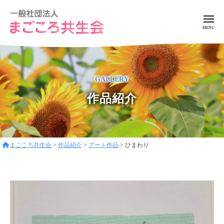
ー
コ
般
ン
社
メ
ニ
テ
団
ュ
一
ア
法
ン
ー
般
ッ
人
ツ
ト
ま
社
へ
GALLERY
ホ
ご
団
ス
ー
こ
作品紹介
法
キ
ろ
ム
人
ッ
共
な
ま
プ
生
環
ご
会
境
まごころ共生会
>
作品紹介
>
アート作品
>
ひまわり
こ
で
ろ
フ
レ
共
ン
生
ド
会
リ