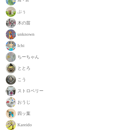
M・H
致
ぷぅ
し
ま
木の苗
す
。
unknown
Ichi
ちーちゃん
ととろ
こう
ストロベリー
おうじ
四ッ葉
Kareido