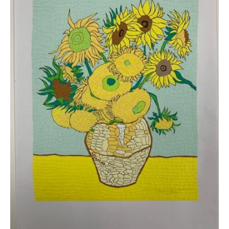
ー
で
経
験
豊
富
な
ス
タ
ッ
フ
が
無
理
を
せ
ず
で