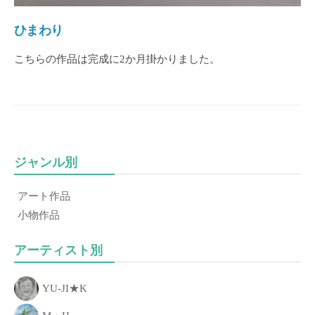
き
る
ひまわり
こ
こちらの作品は完成に2か月掛かりました。
と
、
「
あ
な
た
ジャンル別
の
一
アート作品
歩
小物作品
」
を
アーティスト別
お
手
YU-JI★K
伝
い