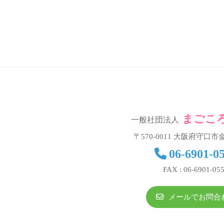
歩
」
を
お
手
伝
い
致
まごこ
一般社団法人
し
〒570-0011 大阪府守口市金
ま
06-6901-0
す
FAX : 06-6901-05
。
メールでお問合