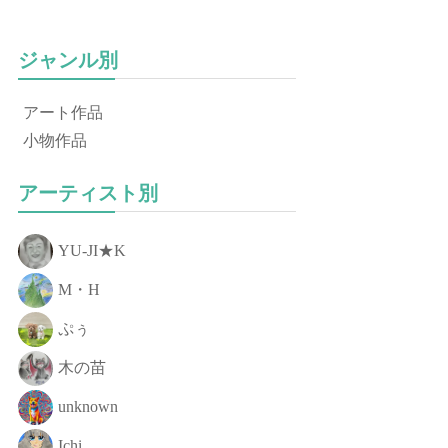
ジャンル別
アート作品
小物作品
アーティスト別
YU-JI★K
M・H
ぷぅ
木の苗
unknown
Ichi