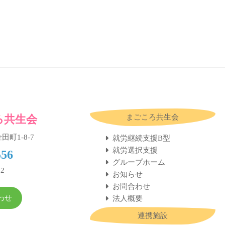
ろ共生会
まごころ共生会
田町1-8-7
就労継続支援B型
就労選択支援
556
グループホーム
52
お知らせ
お問合わせ
わせ
法人概要
連携施設