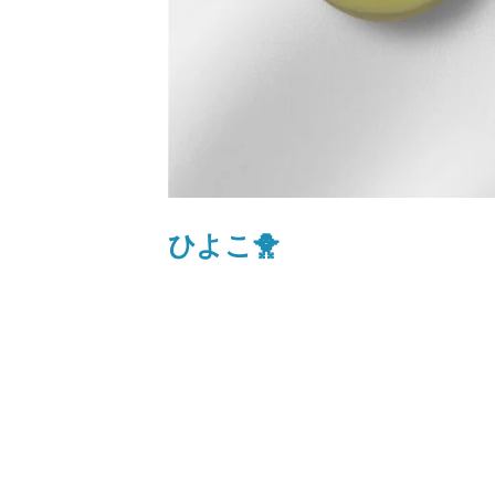
理
を
せ
ず
で
き
る
こ
ひよこ🐥
と
、
「
あ
な
た
の
一