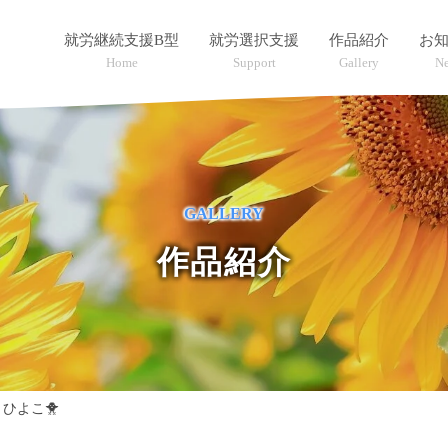
就労継続支援B型
就労選択支援
作品紹介
お
Home
Support
Gallery
N
GALLERY
作品紹介
>
ひよこ🐥