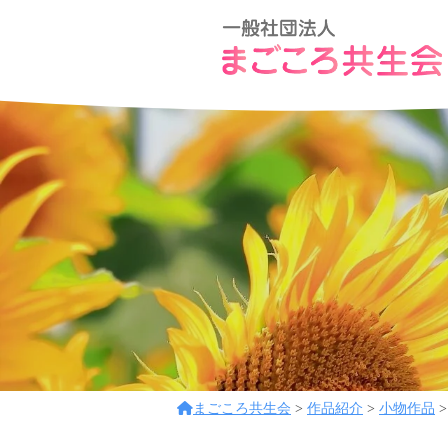
コ
般
ン
社
テ
団
一
ア
ン
法
般
ッ
ツ
人
ト
社
ま
へ
ホ
団
ご
ス
ー
こ
法
キ
ム
ろ
ッ
人
な
共
プ
ま
環
生
ご
境
会
こ
で
フ
ろ
まごころ共生会
>
作品紹介
>
小物作品
レ
共
ン