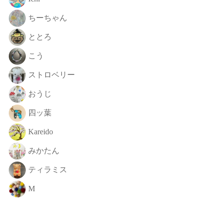
ちーちゃん
ととろ
こう
ストロベリー
おうじ
四ッ葉
Kareido
みかたん
ティラミス
M