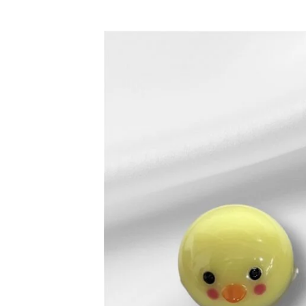
生
ド
会
リ
ー
で
経
験
豊
富
な
ス
タ
ッ
フ
が
無