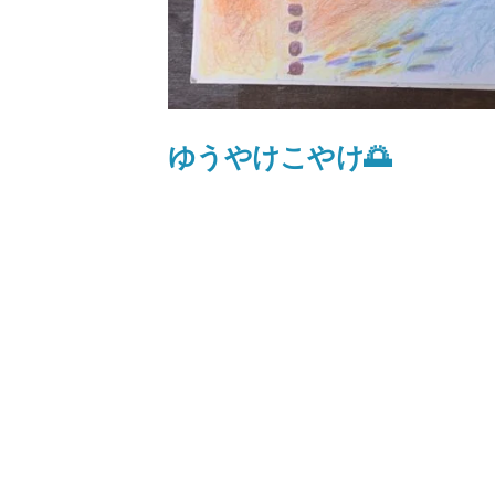
理
を
せ
ず
で
ゆうやけこやけ🌅
き
る
こ
と
、
「
あ
な
た
の
一