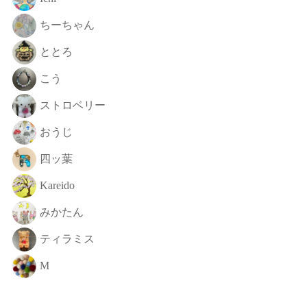
ちーちゃん
ととろ
こう
ストロベリー
おうじ
四ッ葉
Kareido
みかたん
ティラミス
M