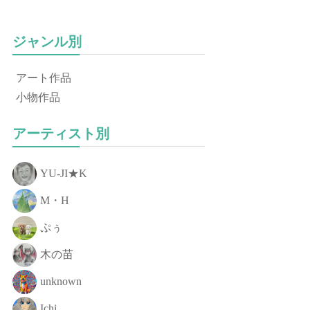
ジャンル別
アート作品
小物作品
アーティスト別
YU-JI★K
M・H
ぷぅ
木の苗
unknown
Ichi