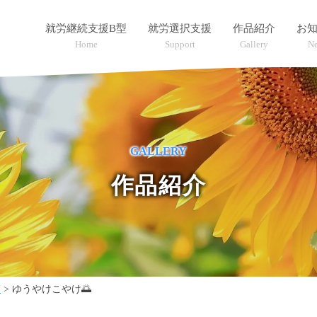
就労継続支援B型
就労選択支援
作品紹介
お
Home
Support
Gallery
N
GALLERY
作品紹介
品
>
ゆうやけこやけ🌅