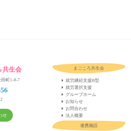
ろ共生会
まごころ共生会
田町1-8-7
就労継続支援B型
就労選択支援
556
グループホーム
52
お知らせ
お問合わせ
わせ
法人概要
連携施設