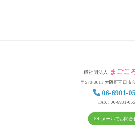
歩
」
を
お
手
伝
い
致
まごこ
一般社団法人
し
〒570-0011 大阪府守口市金
ま
06-6901-0
す
FAX : 06-6901-05
。
メールでお問合