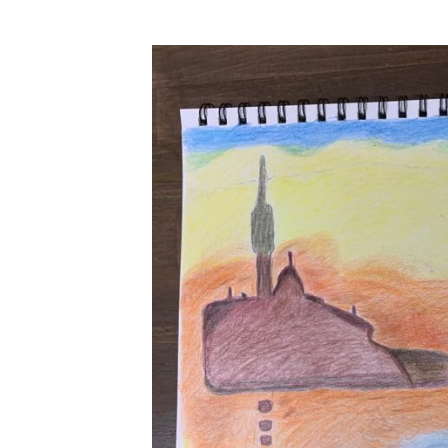
生
ド
会
リ
ー
で
経
験
豊
富
な
ス
タ
ッ
フ
が
無