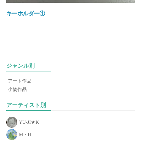
き
る
キーホルダー①
こ
と
、
「
あ
な
ジャンル別
た
の
アート作品
一
小物作品
歩
」
アーティスト別
を
お
YU-JI★K
手
伝
M・H
い