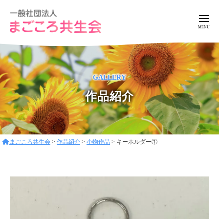
ー
コ
般
ン
社
メ
ニ
テ
団
ュ
一
ア
法
ン
ー
般
ッ
人
ツ
ト
ま
社
へ
GALLERY
ホ
ご
団
ス
ー
こ
作品紹介
法
キ
ろ
ム
人
ッ
共
な
ま
プ
生
環
ご
会
境
まごころ共生会
>
作品紹介
>
小物作品
>
キーホルダー①
こ
で
ろ
フ
レ
共
ン
生
ド
会
リ