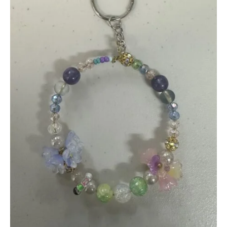
ー
で
経
験
豊
富
な
ス
タ
ッ
フ
が
無
理
を
せ
ず
で