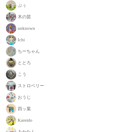
致
ぷぅ
し
木の苗
ま
す
unknown
。
Ichi
ちーちゃん
ととろ
こう
ストロベリー
おうじ
四ッ葉
Kareido
みかたん