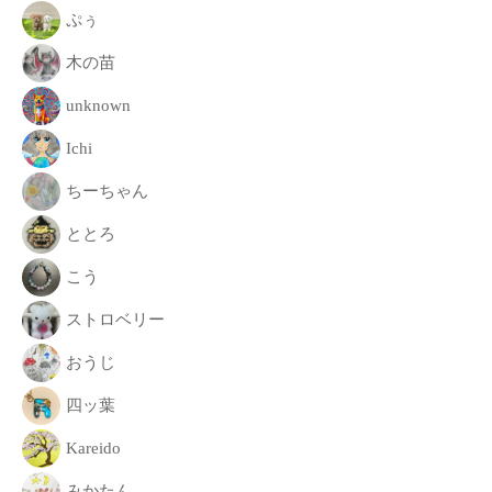
致
ぷぅ
し
木の苗
ま
す
unknown
。
Ichi
ちーちゃん
ととろ
こう
ストロベリー
おうじ
四ッ葉
Kareido
みかたん