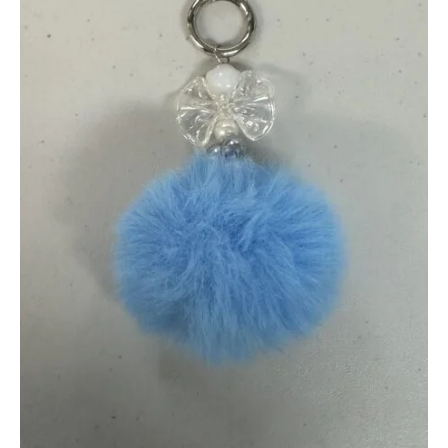
ー
で
経
験
豊
富
な
ス
タ
ッ
フ
が
無
理
を
せ
ず
で