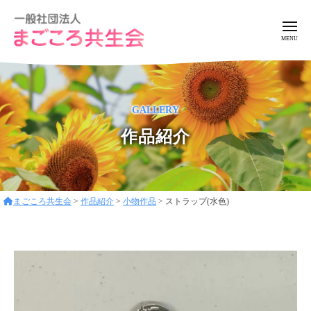
ー
コ
般
ン
社
メ
ニ
テ
団
ュ
一
ア
法
ン
ー
般
ッ
人
ツ
ト
ま
社
へ
GALLERY
ホ
ご
団
ス
ー
こ
作品紹介
法
キ
ろ
ム
人
ッ
共
な
ま
プ
生
環
ご
会
境
まごころ共生会
>
作品紹介
>
小物作品
>
ストラップ(水色)
こ
で
ろ
フ
レ
共
ン
生
ド
会
リ