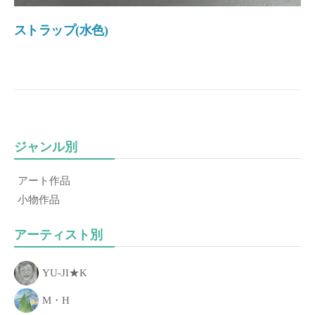
き
る
ストラップ(水色)
こ
と
、
「
あ
な
ジャンル別
た
の
アート作品
一
小物作品
歩
」
アーティスト別
を
お
YU-JI★K
手
伝
M・H
い