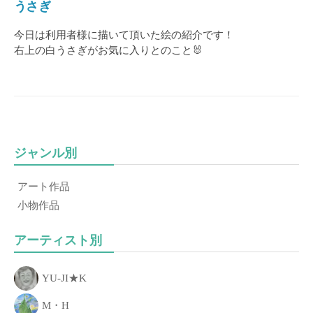
うさぎ
き
る
今日は利用者様に描いて頂いた絵の紹介です！
こ
右上の白うさぎがお気に入りとのこと🐰
と
、
「
あ
な
た
ジャンル別
の
一
アート作品
歩
小物作品
」
を
アーティスト別
お
手
YU-JI★K
伝
M・H
い