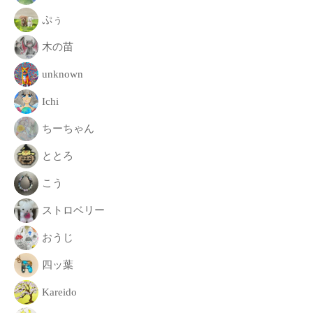
致
ぷぅ
し
ま
木の苗
す
unknown
。
Ichi
ちーちゃん
ととろ
こう
ストロベリー
おうじ
四ッ葉
Kareido