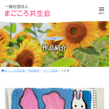
ー
コ
般
ン
社
メ
ニ
テ
団
ュ
一
ア
法
ン
ー
般
ッ
人
ツ
ト
ま
社
へ
GALLERY
ホ
ご
団
ス
ー
こ
作品紹介
法
キ
ろ
ム
人
ッ
共
な
ま
プ
生
環
ご
会
境
まごころ共生会
>
作品紹介
>
アート作品
>
うさぎ
こ
で
ろ
フ
レ
共
ン
生
ド
会
リ