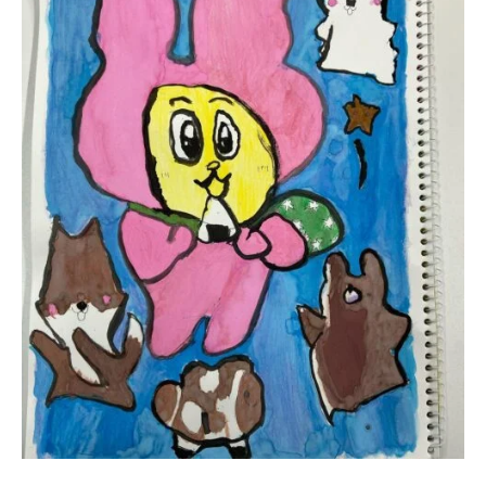
ー
で
経
験
豊
富
な
ス
タ
ッ
フ
が
無
理
を
せ
ず
で