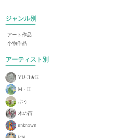
ジャンル別
アート作品
小物作品
アーティスト別
YU-JI★K
M・H
ぷぅ
木の苗
unknown
Ichi