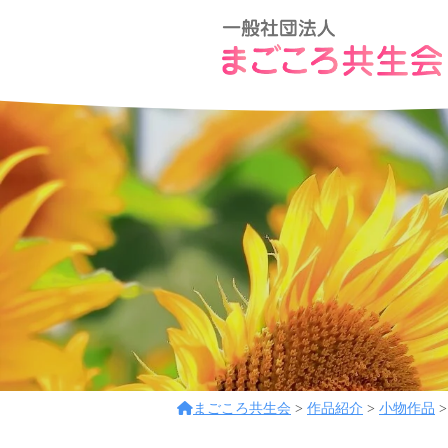
コ
般
ン
社
テ
団
一
ア
ン
法
般
ッ
ツ
人
ト
社
ま
へ
ホ
団
ご
ス
ー
こ
法
キ
ム
ろ
ッ
人
な
共
プ
ま
環
生
ご
境
会
こ
で
フ
ろ
まごころ共生会
>
作品紹介
>
小物作品
レ
共
ン