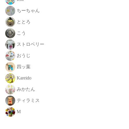
ちーちゃん
ととろ
こう
ストロベリー
おうじ
四ッ葉
Kareido
みかたん
ティラミス
M