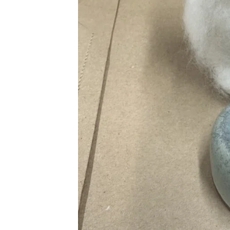
理
を
せ
ず
で
き
る
こ
と
、
「
あ
な
た
の
一