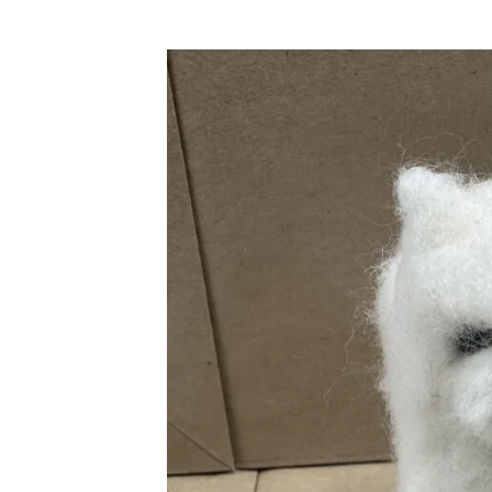
生
ド
会
リ
ー
で
経
験
豊
富
な
ス
タ
ッ
フ
が
無