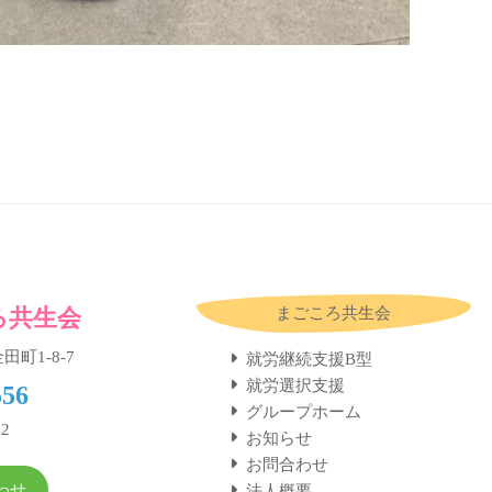
ろ共生会
まごころ共生会
田町1-8-7
就労継続支援B型
就労選択支援
556
グループホーム
52
お知らせ
お問合わせ
わせ
法人概要