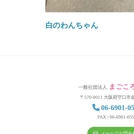
歩
」
白のわんちゃん
を
お
手
伝
い
致
し
ま
まごこ
一般社団法人
す
〒570-0011 大阪府守口市金
。
06-6901-0
FAX : 06-6901-05
メールでお問合