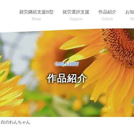
就労継続支援B型
就労選択支援
作品紹介
お
Home
Support
Gallery
N
GALLERY
作品紹介
>
白のわんちゃん