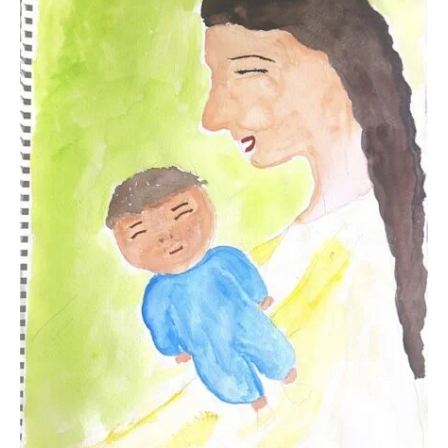
ー
で
経
験
豊
富
な
ス
タ
ッ
フ
が
無
理
を
せ
ず
で