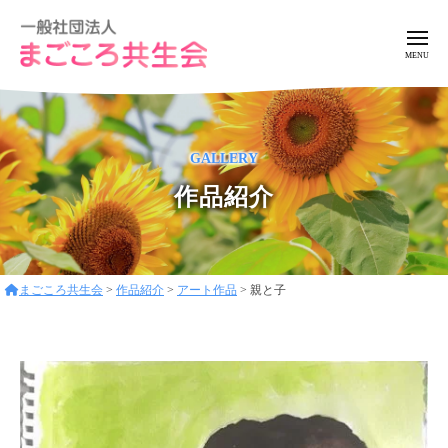
ー
コ
般
ン
社
メ
ニ
テ
団
ュ
一
ア
法
ン
ー
般
ッ
人
ツ
ト
ま
社
へ
GALLERY
ホ
ご
団
ス
ー
こ
作品紹介
法
キ
ろ
ム
人
ッ
共
な
ま
プ
生
環
ご
会
境
まごころ共生会
>
作品紹介
>
アート作品
>
親と子
こ
で
ろ
フ
レ
共
ン
生
ド
会
リ