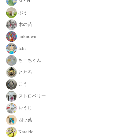
M・H
致
ぷぅ
し
ま
木の苗
す
。
unknown
Ichi
ちーちゃん
ととろ
こう
ストロベリー
おうじ
四ッ葉
Kareido