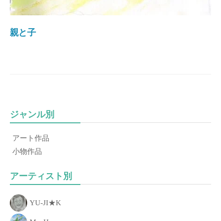
き
る
親と子
こ
と
、
「
あ
な
た
ジャンル別
の
一
アート作品
歩
小物作品
」
を
アーティスト別
お
手
YU-JI★K
伝
い