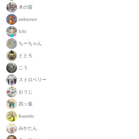
致
木の苗
し
unknown
ま
す
Ichi
。
ちーちゃん
ととろ
こう
ストロベリー
おうじ
四ッ葉
Kareido
みかたん