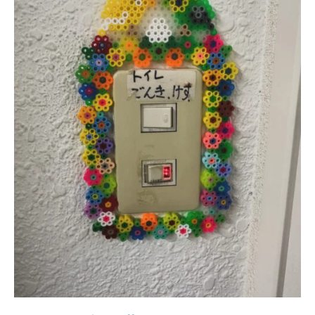
ー
で
経
験
豊
富
な
ス
タ
ッ
フ
が
無
理
を
せ
ず
で