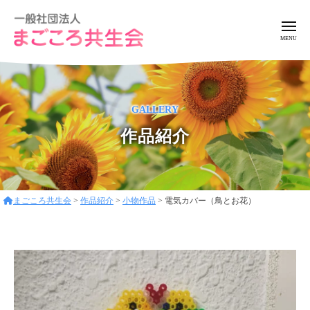
ー
コ
般
ン
社
メ
ニ
テ
団
ュ
一
ア
法
ン
ー
般
ッ
人
ツ
ト
ま
社
へ
GALLERY
ホ
ご
団
ス
ー
こ
作品紹介
法
キ
ろ
ム
人
ッ
共
な
ま
プ
生
環
ご
会
境
まごころ共生会
>
作品紹介
>
小物作品
>
電気カバー（鳥とお花）
こ
で
ろ
フ
レ
共
ン
生
ド
会
リ