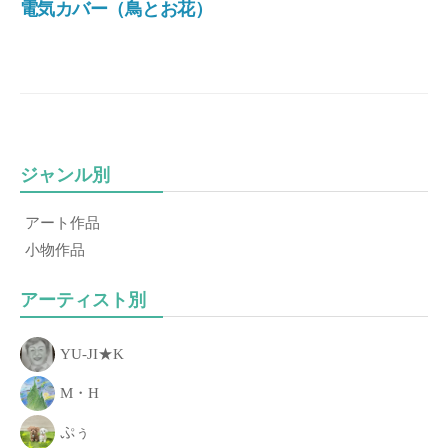
電気カバー（鳥とお花）
き
る
こ
と
、
「
あ
ジャンル別
な
た
アート作品
の
小物作品
一
歩
アーティスト別
」
を
YU-JI★K
お
手
M・H
伝
ぷぅ
い