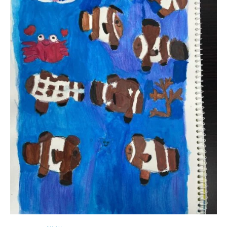
ー
で
経
験
豊
富
な
ス
タ
ッ
フ
が
無
理
を
せ
ず
で