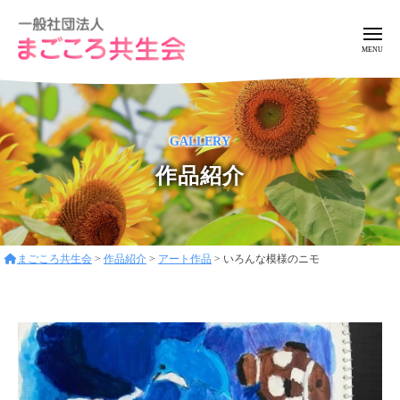
ー
コ
般
ン
社
メ
ニ
テ
団
ュ
一
ア
法
ン
ー
般
ッ
人
ツ
ト
ま
社
へ
GALLERY
ホ
ご
団
ス
ー
こ
作品紹介
法
キ
ろ
ム
人
ッ
共
な
ま
プ
生
環
ご
会
境
まごころ共生会
>
作品紹介
>
アート作品
>
いろんな模様のニモ
こ
で
ろ
フ
レ
共
ン
生
ド
会
リ