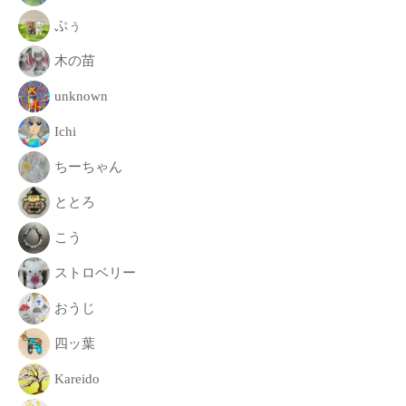
致
ぷぅ
し
ま
木の苗
す
unknown
。
Ichi
ちーちゃん
ととろ
こう
ストロベリー
おうじ
四ッ葉
Kareido