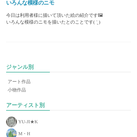
いろんな模様のニモ
き
る
今日は利用者様に描いて頂いた絵の紹介です🖼
こ
いろんな模様のニモを描いたとのことです( ¨̮ )
と
、
「
あ
な
た
ジャンル別
の
一
アート作品
歩
小物作品
」
を
アーティスト別
お
手
YU-JI★K
伝
M・H
い