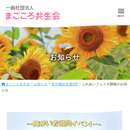
ー
コ
般
ン
社
メ
ニ
テ
団
ュ
一
ア
法
ン
ー
般
ッ
人
ツ
ト
ま
社
へ
NEWS
ホ
ご
団
ス
ー
こ
お知らせ
法
キ
ろ
ム
人
ッ
共
な
ま
プ
生
環
ご
会
境
まごころ共生会
>
お知らせ
>
就労継続支援B型
>
ふれあいフェスタ開催のお知
こ
で
らせ
ろ
フ
レ
共
ン
生
ド
会
リ