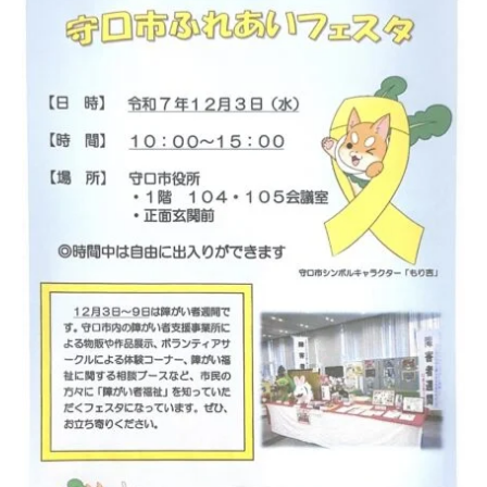
ー
で
経
験
豊
富
な
ス
タ
ッ
フ
が
無
理
を
せ
ず
で