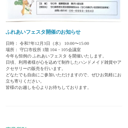
き
る
こ
と
ふれあいフェスタ開催のお知らせ
、
「
日時： 令和7年12月3日（水） 10:00〜15:00
あ
場所： 守口市役所 1階 104・105会議室
な
今年も恒例の ふれあいフェスタ を開催いたします。
た
日頃、利用者様が心を込めて制作したハンドメイド雑貨やア
クセサリーの販売を行います。
の
どなたでも自由にご参加いただけますので、ぜひお気軽にお
一
立ち寄りください。
歩
皆様のお越しを心よりお待ちしております。
」
を
お
手
伝
い