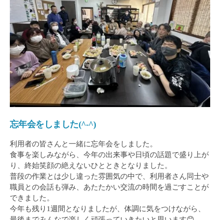
ー
で
経
験
豊
富
な
ス
タ
ッ
忘年会をしました(^-^)
フ
が
利用者の皆さんと一緒に忘年会をしました。
無
食事を楽しみながら、今年の出来事や日頃の話題で盛り上が
り、終始笑顔の絶えないひとときとなりました。
理
普段の作業とは少し違った雰囲気の中で、利用者さん同士や
を
職員との会話も弾み、あたたかい交流の時間を過ごすことが
せ
できました。
ず
今年も残り1週間となりましたが、体調に気をつけながら、
で
最後までみんなで楽しく頑張っていきたいと思います😊