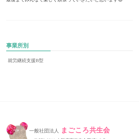
き
る
こ
と
、
「
事業所別
あ
な
就労継続支援B型
た
の
一
歩
」
を
お
手
まごころ共生会
伝
一般社団法人
い