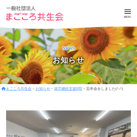
ー
コ
般
ン
社
メ
ニ
テ
団
ュ
一
ア
法
ン
ー
般
ッ
人
ツ
ト
ま
社
へ
NEWS
ホ
ご
団
ス
ー
こ
お知らせ
法
キ
ろ
ム
人
ッ
共
な
ま
プ
生
環
ご
会
境
まごころ共生会
>
お知らせ
>
就労継続支援B型
>
忘年会をしました(^-^)
こ
で
ろ
フ
レ
共
ン
生
ド
会
リ