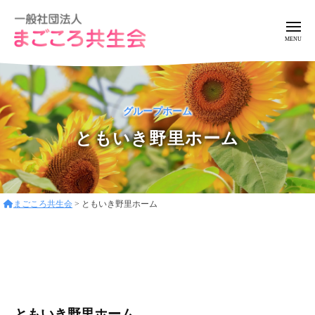
ー
コ
般
ン
社
メ
ニ
テ
団
ュ
一
ア
法
ン
ー
般
ッ
人
ツ
ト
ま
社
へ
グループホーム
ホ
ご
団
ス
ー
こ
ともいき野里ホーム
法
キ
ろ
ム
人
ッ
共
な
ま
プ
生
環
ご
会
境
まごころ共生会
>
ともいき野里ホーム
こ
で
ろ
フ
レ
共
と
ン
生
も
ド
会
い
リ
ともいき野里ホーム